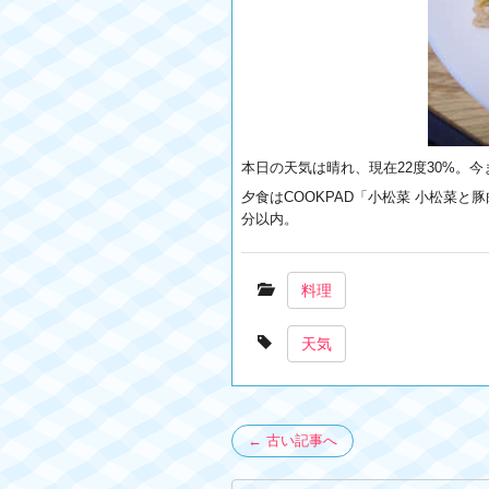
本日の天気は晴れ、現在22度30%。
夕食はCOOKPAD「小松菜 小松菜と
分以内。
料理
天気
← 古い記事へ