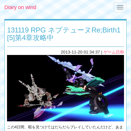
Diary on wind
Toggle
naviga
131119 RPG ネプテューヌRe;Birth1
[5]第4章攻略中
2013-11-20 01:34:37
|
ゲーム日和
この4日間、暇を見つけてはだらだらプレイしていたんだけど、あま