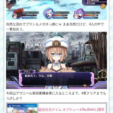
自然な流れでブランもメガネっ娘にｗ まあ当然だけど、4人の中で
一番似合う。
今回はアヴニール第四重機倉庫に入るところまで。4章クリアまでも
う少しか？
超次次元ゲイム ネプテューヌRe;Birth1 (通常