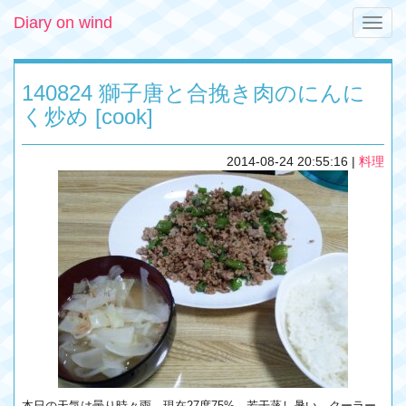
Diary on wind
Toggle
naviga
140824 獅子唐と合挽き肉のにんに
く炒め [cook]
2014-08-24 20:55:16
|
料理
本日の天気は曇り時々雨。現在27度75%。若干蒸し暑い。クーラー