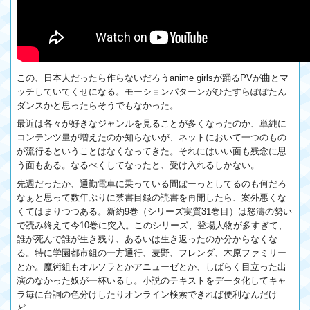
この、日本人だったら作らないだろうanime girlsが踊るPVが曲とマ
ッチしていてくせになる。モーションパターンがひたすらぽぽたん
ダンスかと思ったらそうでもなかった。
最近は各々が好きなジャンルを見ることが多くなったのか、単純に
コンテンツ量が増えたのか知らないが、ネットにおいて一つのもの
が流行るということはなくなってきた。それにはいい面も残念に思
う面もある。なるべくしてなったと、受け入れるしかない。
先週だったか、通勤電車に乗っている間ぼーっとしてるのも何だろ
なぁと思って数年ぶりに禁書目録の読書を再開したら、案外悪くな
くてはまりつつある。新約9巻（シリーズ実質31巻目）は怒濤の勢い
で読み終えて今10巻に突入。このシリーズ、登場人物が多すぎて、
誰が死んで誰が生き残り、あるいは生き返ったのか分からなくな
る。特に学園都市組の一方通行、麦野、フレンダ、木原ファミリー
とか。魔術組もオルソラとかアニューゼとか、しばらく目立った出
演のなかった奴が一杯いるし。小説のテキストをデータ化してキャ
ラ毎に台詞の色分けしたりオンライン検索できれば便利なんだけ
ど。