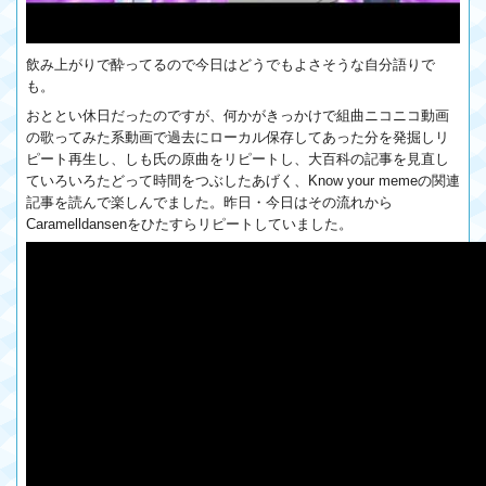
飲み上がりで酔ってるので今日はどうでもよさそうな自分語りで
も。
おととい休日だったのですが、何かがきっかけで組曲ニコニコ動画
の歌ってみた系動画で過去にローカル保存してあった分を発掘しリ
ピート再生し、しも氏の原曲をリピートし、大百科の記事を見直し
ていろいろたどって時間をつぶしたあげく、Know your memeの関連
記事を読んで楽しんでました。昨日・今日はその流れから
Caramelldansenをひたすらリピートしていました。