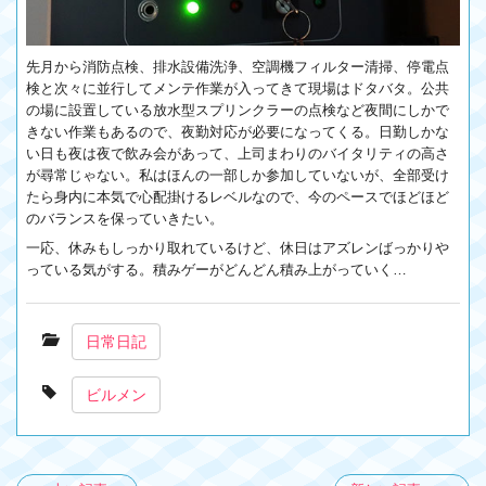
先月から消防点検、排水設備洗浄、空調機フィルター清掃、停電点
検と次々に並行してメンテ作業が入ってきて現場はドタバタ。公共
の場に設置している放水型スプリンクラーの点検など夜間にしかで
きない作業もあるので、夜勤対応が必要になってくる。日勤しかな
い日も夜は夜で飲み会があって、上司まわりのバイタリティの高さ
が尋常じゃない。私はほんの一部しか参加していないが、全部受け
たら身内に本気で心配掛けるレベルなので、今のペースでほどほど
のバランスを保っていきたい。
一応、休みもしっかり取れているけど、休日はアズレンばっかりや
っている気がする。積みゲーがどんどん積み上がっていく…
日常日記
ビルメン