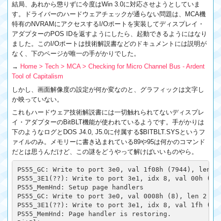
結局、あれから懲りずに今度はWin 3.0に対応させようとしていま
す。ドライバーのハードウェアチェックが通らない問題は、MCA機
特有のNVRAMにアクセスするI/Oポートを実装してディスプレイ・
アダプターのPOS IDを返すようにしたら、起動できるようにはなり
ました。このI/Oポートは技術解説書などのドキュメントには説明が
なく、下のページが唯一の手がかりでした。
→
Home > Tech > MCA > Checking for Micro Channel Bus - Ardent
Tool of Capitalism
しかし、画面解像度の設定が何か変なのと、グラフィックは文字し
か映っていない。
これもハードウェア技術解説書には一切触れられてないディスプレ
イ・アダプターのBitBLT機能が使われているようです。手がかりは
下のようなログとDOS J4.0, J5.0に付属する$BITBLT.SYSというフ
ァイルのみ。メモリーに書き込まれている89や95は何かのコマンド
だとは思うんだけど、この謎をどうやって解けばいいものやら。
PS55_GC: Write to port 3e0, val 1f08h (7944), len 2

PS55_3E1(??): Write to port 3e1, idx 8, val 00h (0) 
PS55_MemHnd: Setup page handlers

PS55_GC: Write to port 3e0, val 0008h (8), len 2

PS55_3E1(??): Write to port 3e1, idx 8, val 1fh (31)
PS55_MemHnd: Page handler is restoring.
