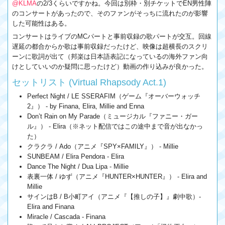
@KLMA
の2/3くらいですかね。今回は別枠・別チケットでEN男性陣
のコンサートがあったので、そのファンがそっちに流れたのが影響
した可能性はある。
コンサートはライブのMCパートと事前収録の歌パートが交互。回線
遅延の都合からか歌は事前収録だったけど、映像は超横長のスクリ
ーンに歌詞が出て（邦楽は日本語表記になっているの海外ファン向
けとしていいのか疑問に思ったけど）動画の作り込みが良かった。
セットリスト (Virtual Rhapsody Act.1)
Perfect Night / LE SSERAFIM（ゲーム『オーバーウォッチ
2』） - by Finana, Elira, Millie and Enna
Don’t Rain on My Parade（ミュージカル『ファニー・ガー
ル』） - Elira（※ネット配信ではこの途中まで音が出なかっ
た）
クラクラ / Ado（アニメ『SPY×FAMILY』） - Millie
SUNBEAM / Elira Pendora - Elira
Dance The Night / Dua Lipa - Millie
表裏一体 / ゆず（アニメ『HUNTER×HUNTER』） - Elira and
Millie
サインはB / B小町アイ（アニメ『【推しの子】』劇中歌）-
Elira and Finana
Miracle / Cascada - Finana