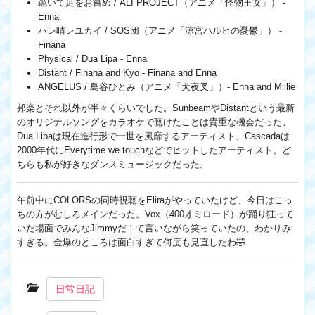
跪いて足をお嘗め / ALI PROJECT（アニメ「怪物王女」） -
Enna
ハレ晴レユカイ / SOS団（アニメ「涼宮ハルヒの憂鬱」） -
Finana
Physical / Dua Lipa - Enna
Distant / Finana and Kyo - Finana and Enna
ANGELUS / 島谷ひとみ（アニメ「犬夜叉」）- Enna and Millie
邦楽とそれ以外が半々くらいでした。SunbeamやDistantという最新
のオリジナルソングをカラオケで聴けたことは貴重な機会だった。
Dua Lipaは現在進行形で一世を風靡するアーティスト、Cascadaは
2000年代にEverytime we touchなどでヒットしたアーティスト。ど
ちらも私が好きなダンスミュージックだった。
午前中にCOLORSの同時視聴をEliraがやっていたけど、今日はこっ
ちの方がむしろメインだった。Vox（400才ミロード）が踊り狂って
いた場面でみんなJimmyだ！て言いながら笑っていたの、わかりみ
すぎる。金爆のところは面白すぎて何度も見直したわ🤣
日常日記