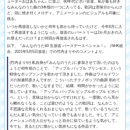
ューターおばあちゃん』に並ぶ、80年代ピポパ音楽。私が最も好き
なみんなのうた曲の3本指の一つに入ってる。歌詞は意味分からんけ
ど、頭に焼き付くメロディ。アニメーションのビジュアルも印象に
残る。
いつか再放送しないかと何年も前から待っていたけど、今年8月に入
って再放送するようになった。放送のレパートリーは2か月おきの入
れ替えだったけ？まだ何回か再放送されるはず。
以下、『みんなのうた60 生放送 バースデースペシャル！』（NHK総
合、2021年5月5日放送）での竹内まりやのコメントより。
(竹内まりや) 私自身が｢みんなのうた｣に参加させて頂いたのはち
ょうど40年前のことで、「アップル パップル プリンセス」という
軽快なポップソングを歌わせて頂きました。作曲はワイルドワン
ズの加瀬邦彦さんですが、こういったテクノポップの曲調 初めて
だったので、歌いこなすまでに、結構、時間がかかったように記
憶していますね。「アップル パップル ピップルポップル ピポパ
ペ」という、意味は分からないですけれども、一度聴いたら耳か
ら離れなくなる、ことば遊びのような この歌詞は、なんかこう、
不思議な元気をくれるおまじないのようで、歌っているうちにだ
んだん楽しい気分になっていく曲でもありました。そして、アニ
メーションの主人公がちょっと自分に似ているような気がして、
今でも、見るたびに懐かしい気持ちになる作品です。