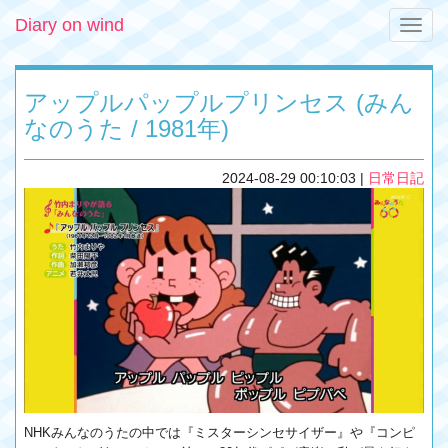
Diary on wind
Toggle
naviga
アップルパップルプリンセス (みん
なのうた / 1981年)
2024-08-29 00:10:03
|
日常日記
NHKみんなのうたの中では『ミスターシンセサイザー』や『コンピ