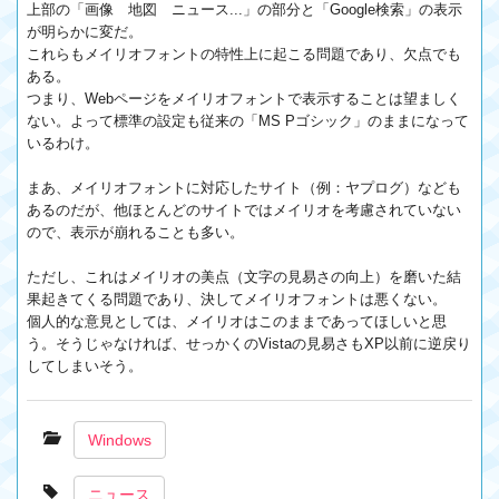
上部の「画像 地図 ニュース...」の部分と「Google検索」の表示
が明らかに変だ。
これらもメイリオフォントの特性上に起こる問題であり、欠点でも
ある。
つまり、Webページをメイリオフォントで表示することは望ましく
ない。よって標準の設定も従来の「MS Pゴシック」のままになって
いるわけ。
まあ、メイリオフォントに対応したサイト（例：ヤプログ）なども
あるのだが、他ほとんどのサイトではメイリオを考慮されていない
ので、表示が崩れることも多い。
ただし、これはメイリオの美点（文字の見易さの向上）を磨いた結
果起きてくる問題であり、決してメイリオフォントは悪くない。
個人的な意見としては、メイリオはこのままであってほしいと思
う。そうじゃなければ、せっかくのVistaの見易さもXP以前に逆戻り
してしまいそう。
Windows
ニュース