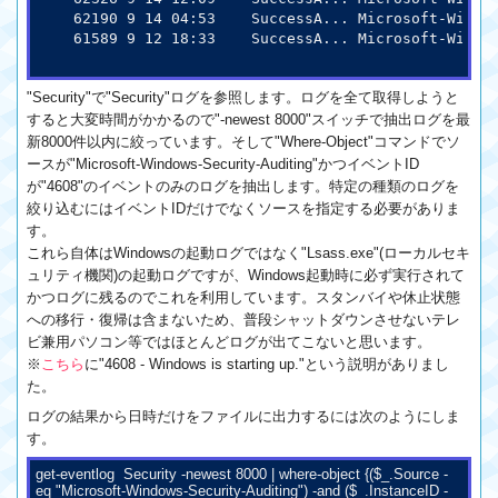
   62190 9 14 04:53    SuccessA... Microsoft-Win
   61589 9 12 18:33    SuccessA... Microsoft-Wi
"Security"で"Security"ログを参照します。ログを全て取得しようと
すると大変時間がかかるので"-newest 8000"スイッチで抽出ログを最
新8000件以内に絞っています。そして"Where-Object"コマンドでソ
ースが"Microsoft-Windows-Security-Auditing"かつイベントID
が"4608"のイベントのみのログを抽出します。特定の種類のログを
絞り込むにはイベントIDだけでなくソースを指定する必要がありま
す。
これら自体はWindowsの起動ログではなく"Lsass.exe"(ローカルセキ
ュリティ機関)の起動ログですが、Windows起動時に必ず実行されて
かつログに残るのでこれを利用しています。スタンバイや休止状態
への移行・復帰は含まないため、普段シャットダウンさせないテレ
ビ兼用パソコン等ではほとんどログが出てこないと思います。
※
こちら
に"4608 - Windows is starting up."という説明がありまし
た。
ログの結果から日時だけをファイルに出力するには次のようにしま
す。
get-eventlog Security -newest 8000 | where-object {($_.Source -
eq "Microsoft-Windows-Security-Auditing") -and ($_.InstanceID -