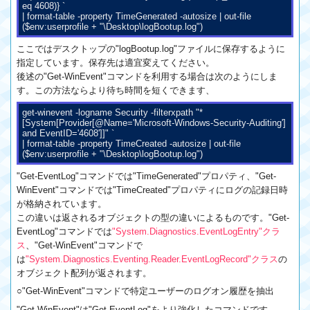
eq 4608)} `
| format-table -property TimeGenerated -autosize | out-file
($env:userprofile + "\Desktop\logBootup.log")
ここではデスクトップの"logBootup.log"ファイルに保存するように
指定しています。保存先は適宜変えてください。
後述の"Get-WinEvent"コマンドを利用する場合は次のようにしま
す。この方法ならより待ち時間を短くできます、
get-winevent -logname Security -filterxpath "*
[System[Provider[@Name='Microsoft-Windows-Security-Auditing']
and EventID='4608']]" `
| format-table -property TimeCreated -autosize | out-file
($env:userprofile + "\Desktop\logBootup.log")
"Get-EventLog"コマンドでは"TimeGenerated"プロパティ、"Get-
WinEvent"コマンドでは"TimeCreated"プロパティにログの記録日時
が格納されています。
この違いは返されるオブジェクトの型の違いによるものです。"Get-
EventLog"コマンドでは
"System.Diagnostics.EventLogEntry"クラ
ス
、"Get-WinEvent"コマンドで
は
"System.Diagnostics.Eventing.Reader.EventLogRecord"クラス
の
オブジェクト配列が返されます。
○"Get-WinEvent"コマンドで特定ユーザーのログオン履歴を抽出
"Get-WinEvent"は"Get-EventLog"をより強化したコマンドです。