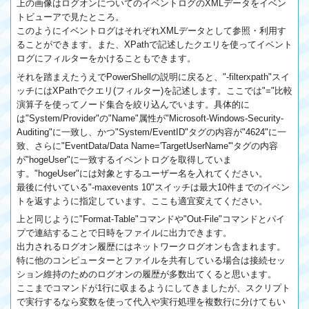
上の画像はログオンについてのイベントログのXMLデータをイベン
トビューアで見たところ。
このようにイベントログはそれぞれXMLデータとして参照・利用す
ることができます。また、XPathで記述したクエリを使ってイベント
ログにフィルターをかけることもできます。
それを踏まえたうえでPowerShellの説明に戻ると、"-filterxpath"スイ
ッチにはXPathでクエリ(フィルター)を記述します。ここでは"="比較
演算子を使ってノード集合を絞り込んでいます。具体的に
は"System/Provider"の"Name"属性が"Microsoft-Windows-Security-
Auditing"に一致し、かつ"System/EventID"タグの内容が"4624"に一
致、さらに"EventData/Data Name='TargetUserName'"タグの内容
が"hogeUser"に一致するイベントログを取得していま
す。"hogeUser"には対象とするユーザー名を入れてください。
最後に付いている"-maxevents 10"スイッチは最大10件までのイベン
トを返すように指定しています。ここも適宜変えてください。
上と同じように"Format-Table"コマンドや"Out-File"コマンドとパイ
プで連結することで日時をファイルに出力できます。
出力されるログオン履歴にはネットワークログオンも含まれます。
特に他のコンピューターとファイルを共有している場合は接続セッ
ション維持のためのログオンの履歴が多数出てくると思います。
ここまでコマンドが1行に収まるようにしてきましたが、スクリプト
で実行するなら変数を使って代入や実行処理を複数行に分けてもい