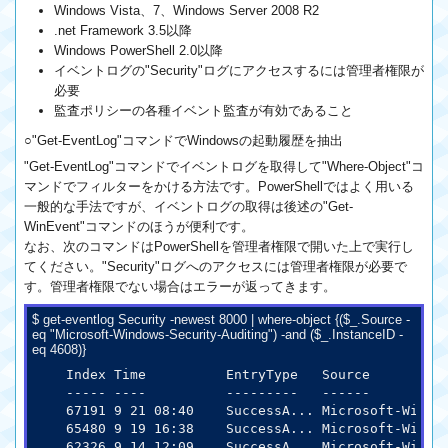
Windows Vista、7、Windows Server 2008 R2
.net Framework 3.5以降
Windows PowerShell 2.0以降
イベントログの"Security"ログにアクセスするには管理者権限が
必要
監査ポリシーの各種イベント監査が有効であること
○"Get-EventLog"コマンドでWindowsの起動履歴を抽出
"Get-EventLog"コマンドでイベントログを取得して"Where-Object"コ
マンドでフィルターをかける方法です。PowerShellではよく用いる
一般的な手法ですが、イベントログの取得は後述の"Get-
WinEvent"コマンドのほうが便利です。
なお、次のコマンドはPowerShellを管理者権限で開いた上で実行し
てください。"Security"ログへのアクセスには管理者権限が必要で
す。管理者権限でない場合はエラーが返ってきます。
$ get-eventlog Security -newest 8000 | where-object {($_.Source -
eq "Microsoft-Windows-Security-Auditing") -and ($_.InstanceID -
eq 4608)}
   Index Time          EntryType   Source          
   ----- ----          ---------   ------          
   67191 9 21 08:40    SuccessA... Microsoft-Win
   65480 9 19 16:38    SuccessA... Microsoft-Win
   62326 9 14 12:09    SuccessA... Microsoft-Win