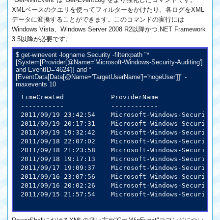
XMLベースのクエリを使ってフィルターをかけたり、各ログをXML
データに変換することができます。このコマンドの実行には
Windows Vista、Windows Server 2008 R2以降かつ.NET Framework
3.5以降が必要です。
$ get-winevent -logname Security -filterxpath "*
[System[Provider[@Name='Microsoft-Windows-Security-Auditing']
and EventID='4624']] and *
[EventData[Data[@Name='TargetUserName']='hogeUser']]" -
maxevents 10
TimeCreated            ProviderName                
-----------            ------------                
2011/09/19 23:42:54    Microsoft-Windows-Secur
2011/09/19 20:17:31    Microsoft-Windows-Secur
2011/09/19 19:32:42    Microsoft-Windows-Secur
2011/09/18 22:07:02    Microsoft-Windows-Secur
2011/09/18 21:23:58    Microsoft-Windows-Secur
2011/09/18 19:17:13    Microsoft-Windows-Secur
2011/09/17 19:09:37    Microsoft-Windows-Secur
2011/09/16 23:07:56    Microsoft-Windows-Secur
2011/09/16 20:02:26    Microsoft-Windows-Secur