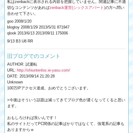
私はzenbackに表示される内容を把握していません。関連記事に不適
切なコンテンツがあれば
zenback運営(シックスアパート)
の方へ問い
合わせて下さい。
goo 2008/1/20
blogtoy 2008/1/29 2013/5/31 871947
qlook 2013/6/13 2013/09/11 175006
9/13 B3 U8 RR
旧ブログでのコメント
AUTHOR: 試運転
URL:
http://shiuntenlos.ie-yasu.com/
DATE: 2013/09/14 21:20:28
Unknown
100万IPアクセス達成、おめでとうございます。
>今後はそういう話題は減ってきてブログ色が濃くなってくると思い
ます。
おもしろければ良いんです！
私のサイトだってPC関係の記事ばかりではなくて、強電系の記事も
ありますからｗ