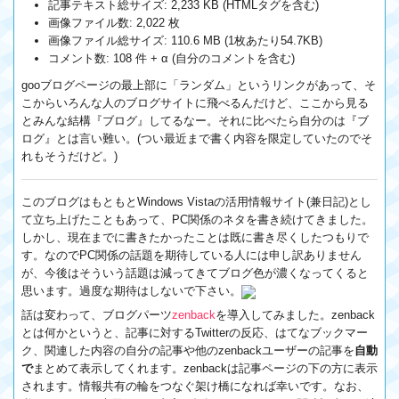
記事テキスト総サイズ: 2,233 KB (HTMLタグを含む)
画像ファイル数: 2,022 枚
画像ファイル総サイズ: 110.6 MB (1枚あたり54.7KB)
コメント数: 108 件 + α (自分のコメントを含む)
gooブログページの最上部に「ランダム」というリンクがあって、そ
こからいろんな人のブログサイトに飛べるんだけど、ここから見る
とみんな結構『ブログ』してるなー。それに比べたら自分のは『ブ
ログ』とは言い難い。(つい最近まで書く内容を限定していたのでそ
れもそうだけど。)
このブログはもともとWindows Vistaの活用情報サイト(兼日記)とし
て立ち上げたこともあって、PC関係のネタを書き続けてきました。
しかし、現在までに書きたかったことは既に書き尽くしたつもりで
す。なのでPC関係の話題を期待している人には申し訳ありません
が、今後はそういう話題は減ってきてブログ色が濃くなってくると
思います。過度な期待はしないで下さい。
話は変わって、ブログパーツ
zenback
を導入してみました。zenback
とは何かというと、記事に対するTwitterの反応、はてなブックマー
ク、関連した内容の自分の記事や他のzenbackユーザーの記事を
自動
で
まとめて表示してくれます。zenbackは記事ページの下の方に表示
されます。情報共有の輪をつなぐ架け橋になれば幸いです。なお、