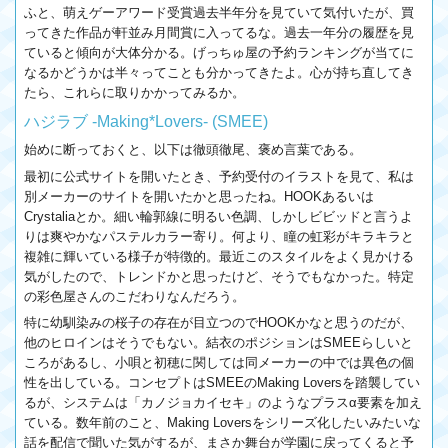
ふと、萌えゲーアワード受賞過去半年分を見ていて気付いたが、買
ってきた作品が軒並み月間賞に入ってるな。過去一年分の履歴を見
ていると傾向が大体分かる。げっちゅ屋の予約ランキングが当てに
なるかどうかは半々ってことも分かってきたよ。心が持ち直してき
たら、これらに取りかかってみるか。
ハジラブ -Making*Lovers- (SMEE)
始めに断っておくと、以下は徹頭徹尾、褒め言葉である。
最初に公式サイトを開いたとき、予約受付のイラストを見て、私は
別メーカーのサイトを開いたかと思ったね。HOOKあるいは
Crystaliaとか。細い輪郭線に明るい色調、しかしビビッドと言うよ
りは爽やかなパステルカラー寄り。何より、瞳の虹彩がキラキラと
複雑に輝いている様子が特徴的。最近このスタイルをよく見かける
気がしたので、トレンドかと思ったけど、そうでもなかった。特定
の彩色屋さんのこだわりなんだろう。
特に幼馴染みの桜子の存在が目立つのでHOOKかなと思うのだが、
他のヒロインはそうでもない。結衣のポジションはSMEEらしいと
ころがあるし、小唄と初穂に関しては同メーカーの中では異色の個
性を出している。コンセプトはSMEEのMaking Loversを踏襲してい
るが、システムは「カノジョカイセキ」のようなプラスα要素を加え
ている。数年前のこと、Making Loversをシリーズ化したいみたいな
話を配信で聞いた気がするが、まさか舞台が学園に戻ってくると予