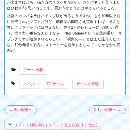
が出ますけども、描き方のスタイルなのか、カンパネラと言うより
はぴねす2を思い出します。買おうかどうかは考えているところ。
祝福のカンパネラはハイレゾ版が出るようですね。もう10年以上前
に発売されたソフトだけど、解像度の問題さえ克服すれば、そんな
古いグラフィックには見えない。昨年2月のレビューにも書いた通
り、描き方が独特なんだよなぁ。Plus Storiesという副題の通り、サ
ブシナリオが追加されるらしい。『祝祭の～』とはまた違うんだよ
な。10数年前の作品にストーリーを追加するなんて、なかなかの異
例だ。
ゲーム日和
ノベル
PCゲーム
ゲーム(18禁)
← 古い記事へ
新しい記事へ →
コメント欄を開く(コメントはまだありません)