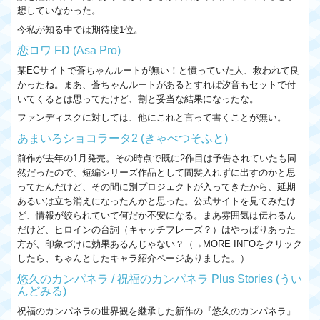
想していなかった。
今私が知る中では期待度1位。
恋ロワ FD (Asa Pro)
某ECサイトで蒼ちゃんルートが無い！と憤っていた人、救われて良
かったね。まあ、蒼ちゃんルートがあるとすれば汐音もセットで付
いてくるとは思ってたけど、割と妥当な結果になったな。
ファンディスクに対しては、他にこれと言って書くことが無い。
あまいろショコラータ2 (きゃべつそふと)
前作が去年の1月発売。その時点で既に2作目は予告されていたも同
然だったので、短編シリーズ作品として間髪入れずに出すのかと思
ってたんだけど、その間に別プロジェクトが入ってきたから、延期
あるいは立ち消えになったんかと思った。公式サイトを見てみたけ
ど、情報が絞られていて何だか不安になる。まあ雰囲気は伝わるん
だけど、ヒロインの台詞（キャッチフレーズ？）はやっぱりあった
方が、印象づけに効果あるんじゃない？（→MORE INFOをクリック
したら、ちゃんとしたキャラ紹介ページありました。）
悠久のカンパネラ / 祝福のカンパネラ Plus Stories (うい
んどみる)
祝福のカンパネラの世界観を継承した新作の『悠久のカンパネラ』