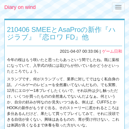
Diary on wind
Toggle
naviga
210406 SMEEとAsaProの新作『ハ
ジラブ』『恋ロワ FD』他
2021-04-07 00:33:06
|
ゲーム日和
今年の桜はもう咲いたと思ったらあっという間でしたね。既に葉桜
になっていて、入学式の頃には花びらが付いているかどうかといっ
たところでしょう。
スランプです。何がスランプって、業界に対してではなく私自身の
話。ノベルゲーのレビューを全然書いてないんだもの。でも実際、
12月にエロゲー1本プレイしたくらいで、それ以外は少し触っただ
け。いくつか買ったものの全然進んでないんだよなぁ。何という
か、自分の好みが何なのか見失いつつある。例えば、CUFFSとか
HOOKの新作がもうすぐ出る。そのストーリーに惹かれるところは
多分あるんだけど、果たして買ってプレイしてみて、それに没頭で
きる自信が全くない。興味はあるものの、胃が受け付けない。これ
は体調が良くなるまで休養を取った方がいいな。