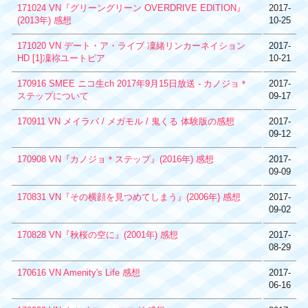
171024 VN『グリーングリーン OVERDRIVE EDITION』
2017-
(2013年) 感想
10-25
171020 VN デート・ア・ライブ 凜緒リンカーネイション
2017-
HD [1]凜祢ユートピア
10-21
170916 SMEE ニコ生ch 2017年9月15日放送 - カノジョ＊
2017-
ステップについて
09-17
170911 VN メイラバ / メガモル / 鬼くる 体験版の感想
2017-
09-12
170908 VN『カノジョ＊ステップ』(2016年) 感想
2017-
09-09
170831 VN『その横顔を見つめてしまう』(2006年) 感想
2017-
09-02
170828 VN『秋桜の空に』(2001年) 感想
2017-
08-29
170616 VN Amenity's Life 感想
2017-
06-16