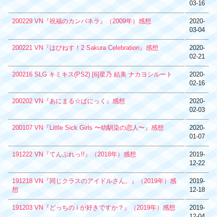
03-16
200229 VN『祝福のカンパネラ』（2009年）感想
2020-
03-04
200221 VN『はぴねす！2 Sakura Celebration』感想
2020-
02-21
200216 SLG キミキス(PS2) [6]星乃 結美 ナカヨシルート
2020-
02-16
200202 VN『あにまる☆ぱにっく』感想
2020-
02-03
200107 VN『Little Sick Girls 〜幼馴染の恋人〜』感想
2020-
01-07
191222 VN『てんぷれっ!!』（2018年）感想
2019-
12-22
191218 VN『同じクラスのアイドルさん。』（2019年）感
2019-
想
12-18
191203 VN『どっちの i が好きですか？』（2019年）感想
2019-
12-04