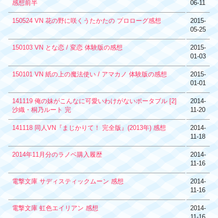
感想前半
06-11
150524 VN 花の野に咲くうたかたの プロローグ感想
2015-
05-25
150103 VN とな恋 / 変恋 体験版の感想
2015-
01-03
150101 VN 紙の上の魔法使い / アマカノ 体験版の感想
2015-
01-01
141119 俺の妹がこんなに可愛いわけがないポータブル [2]
2014-
沙織・桐乃ルート 完
11-20
141118 同人VN『まじかりて！ 完全版』(2013年) 感想
2014-
11-18
2014年11月分のラノベ購入履歴
2014-
11-16
電撃文庫 サディスティックムーン 感想
2014-
11-16
電撃文庫 虹色エイリアン 感想
2014-
11-16