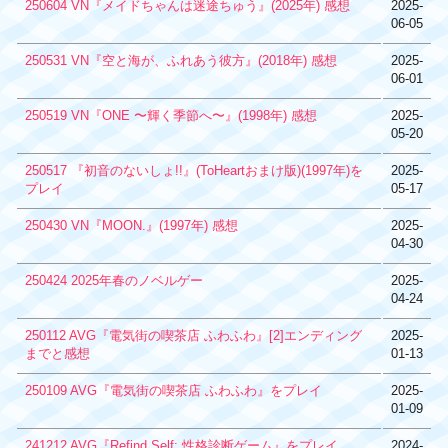
250604 VN『メイドちゃんは迷途ちゅう』(2025年) 感想
2025-
06-05
250531 VN『空と海が、ふれあう彼方』(2018年) 感想
2025-
06-01
250519 VN『ONE 〜輝く季節へ〜』(1998年) 感想
2025-
05-20
250517 『初音のないしょ!!』(ToHeartおまけ版)(1997年)を
2025-
プレイ
05-17
250430 VN『MOON.』(1997年) 感想
2025-
04-30
250424 2025年春のノベルゲー
2025-
04-24
250112 AVG『電気街の喫茶店 ふわふわ』[2]エンディング
2025-
までと感想
01-13
250109 AVG『電気街の喫茶店 ふわふわ』をプレイ
2025-
01-09
241212 AVG『Refind Self: 性格診断ゲーム』をプレイ
2024-