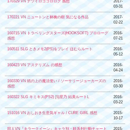
170329 VN ナツイロココロログ 感想
2017-
03-31
170221 VN ニュートンと林檎の樹 気になる作品
2017-
02-22
160715 VN トラベリングスターズ(HOOKSOFT) プロローグ
2016-
感想
07-21
160511 SLG ときメモ2(PS)をプレイ ほむらルート
2016-
05-12
160423 VN アステリズム の感想
2016-
04-24
160330 VN 紙の上の魔法使い / ソーサリージョーカーズの
2016-
感想
03-30
160322 SLG キミキス(PS2) [5]星乃 結美ルートL
2016-
03-22
151016 VN おしおき生意気ギャル / CURE GIRL 感想
2015-
10-17
同人VN『キラークイーン』キャラ別・時系列行動チャート
2015-