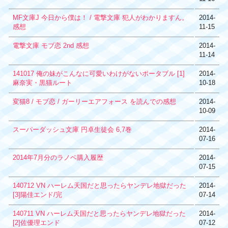
MF文庫J 今日から僕は！ / 電撃文庫 犯人がわかりますん。
2014-
感想
11-15
電撃文庫 モブ恋 2nd 感想
2014-
11-14
141017 俺の妹がこんなに可愛いわけがないポータブル [1]
2014-
麻奈実・黒猫ルート
10-18
変猫8 / モブ恋 / ガーリーエアフォース を読んでの感想
2014-
10-09
スーパーダッシュ文庫 円卓生徒会 6,7巻
2014-
07-16
2014年7月分のラノベ購入履歴
2014-
07-15
140712 VN ハーレム天国だと思ったらヤンデレ地獄だった
2014-
[3]陽佳エンド/完
07-14
140711 VN ハーレム天国だと思ったらヤンデレ地獄だった
2014-
[2]佐優理エンド
07-12