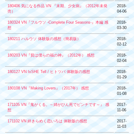
180406 気になる作品 VN 『末期、少女病』（2012年未発
2018-
売）
04-06
180324 VN『フルウソ -Complete Four Seasons-』本編 感
2018-
想
03-30
180211 ハルウソ 体験版の感想（簡易版）
2018-
02-12
180203 VN『貧は僕らの福の神』（2012年） 感想
2018-
02-04
180127 VN IxSHE Tell / ヒトツバ 体験版の感想
2018-
01-29
180108 VN『Making Lovers』（2017年） 感想
2018-
01-08
171105 VN『鬼がくる。～姉がひん死でピンチです～』 感
2017-
想
11-06
171102 VN 絆きらめく恋いろは 体験版の感想
2017-
11-03