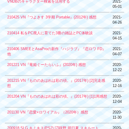
VNDBのキャラクター検索を活用する
2021-
05-01
210425 VN『つよきす 3学期 Portable』(2012年) 感想
2021-
04-26
210414 私をPC廃人に育てた3冊の雑誌とPC体験談
2021-
04-15
210406 SMEEとAsaProの新作『ハジラブ』『恋ロワ FD』
2021-
他
04-07
201221 VN『竜姫ぐーたらいふ』(2020年) 感想
2020-
12-22
201215 VN『もののあはれは彩の頃。』(2017年) [2]完走感
2020-
想
12-16
201204 VN『もののあはれは彩の頃。』(2017年) [1]1周感想
2020-
12-04
201130 VN『恋愛×ロワイアル』（2020年）感想
2020-
11-30
200918 SLG キミキス(PS2) [7]咲野 明日夏 スキルート
2020-