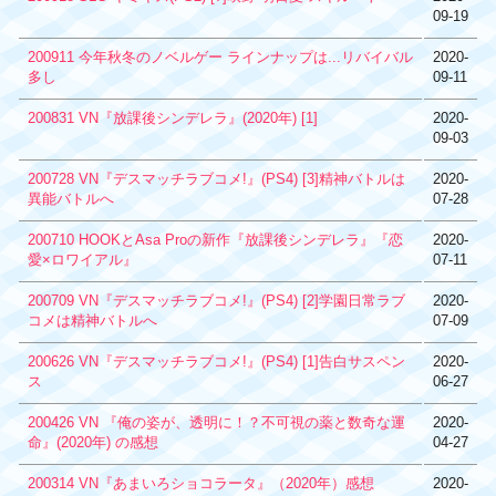
09-19
200911 今年秋冬のノベルゲー ラインナップは...リバイバル
2020-
多し
09-11
200831 VN『放課後シンデレラ』(2020年) [1]
2020-
09-03
200728 VN『デスマッチラブコメ!』(PS4) [3]精神バトルは
2020-
異能バトルへ
07-28
200710 HOOKとAsa Proの新作『放課後シンデレラ』『恋
2020-
愛×ロワイアル』
07-11
200709 VN『デスマッチラブコメ!』(PS4) [2]学園日常ラブ
2020-
コメは精神バトルへ
07-09
200626 VN『デスマッチラブコメ!』(PS4) [1]告白サスペン
2020-
ス
06-27
200426 VN 『俺の姿が、透明に！？不可視の薬と数奇な運
2020-
命』(2020年) の感想
04-27
200314 VN『あまいろショコラータ』（2020年）感想
2020-