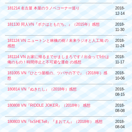
181214 名古屋 本屋のラノベコーナー巡り
2018-
12-14
181130 同人VN『ボクはともだち。』（2015年）感想
2018-
11-30
181124 VN ニュートンと林檎の樹 / 未来ラジオと人工鳩 の
2018-
感想
11-24
181114 VN お家に帰るまでがましまろです / 出会って5分は
2018-
俺のもの！時間停止と不可避な運命 の感想
11-17
181005 VN『ひとつ屋根の、ツバサの下で』（2018年）感
2018-
想
10-06
180814 VN『ぬきたし』（2018年）感想
2018-
08-15
180808 VN『RIDDLE JOKER』（2018年） 感想
2018-
08-08
180803 VN『IxSHETell』『まおてん』（2018年） 感想
2018-
08-04