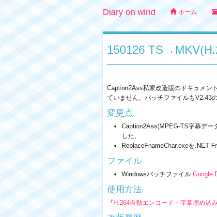
Diary on wind
ホーム
150126 TS→MK
Caption2Ass私家改造版のドキュメン
ていません。バッチファイルもV2.4
変更点
Caption2Ass(MPEG-TS字
した。
ReplaceFnameChar.exeを.N
ファイル
Windowsバッチファイル
Google 
使用方法
『
H.264自動エンコード・字幕埋め込