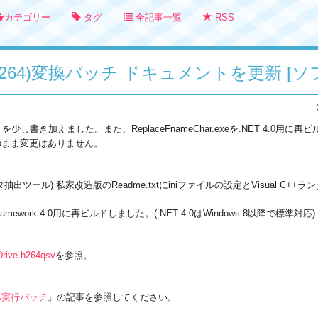
カテゴリー
タグ
全記事一覧
RSS
V(H.264)変換バッチ ドキュメントを更新 [
トを少し書き加えました。また、ReplaceFnameChar.exeを.NET 4.
3のまま変更はありません。
幕データ抽出ツール) 私家改造版のReadme.txtにiniファイルの設定とVisual
ET Framework 4.0用に再ビルドしました。(.NET 4.0はWindows 8以降で標準対応)
Drive h264qsv
を参照。
み実行バッチ
』の記事を参照してください。