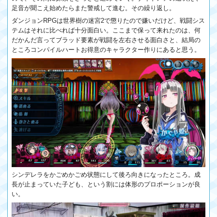
足音が聞こえ始めたらまた警戒して進む。その繰り返し。
ダンジョンRPGは世界樹の迷宮2で懲りたので嫌いだけど、戦闘シス
テムはそれに比べれば十分面白い。ここまで保って来れたのは、何
だかんだ言ってブラッド要素が戦闘を左右させる面白さと、結局の
ところコンパイルハートお得意のキャラクター作りにあると思う。
シンデレラをかごめかごめ状態にして後ろ向きになったところ。成
長が止まっていた子ども、という割には体形のプロポーションが良
い。