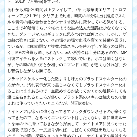
ト、2018年7月発売)をプレイ。
あれから累計20時間以上プレイして、7章 元繁華街エリア（トロフ
ィーレア度31.9%）クリアまで到達。時間の半分以上は拠点でスキ
ルや装備の組み合わせとかシナリオ読みに費やしている気がする。
ここまで40階層くらい？蛇のような詰め込んだ迷路は少なくなって
きた。ダメージマスのギミックに気をつければ何とか。しかし、ザ
コ敵の強さは衰えない。その場その場で血花を育てて装備を回収し
ているが、自動戦闘など複数攻撃スキルを使わずして戦うのは難し
く、MPの浪費も避けられない。幸い所持金は十分にあるので、MP
回復アイテムを大量にストックして凌いでいる。ボスは弱くはない
が、その時の戦い方とか相手のコマンド（運）が悪くなければ、少
し苦労しながらも勝てる。
ブラッドスケルター化した敵よりも味方のブラッドスケルター化の
方が怖い。汚れ表示が真っ黒じゃなくてもブラッドスケルター化す
ることはままあるので、血舐めするか放っておくかの選択をしても
運に左右されるところが多い。ブラッド系のスキルは強力なので使
えれば使っていきたいところだが、諸刃の剣か。
ナイトメアは徐々に強くなってきてノックダウンさせるのが辛くな
ってきたので、なるべくエンカウントはしたくない。常に逃走ルー
トを頭の中に描いておきながら探索して、ナイトメアに見つかった
ら速攻で逃げる。一度振り切れば、しばらくの間は出現しなくなる
ので、その間に探索をさっさと進めていく。ナイトメアの遠吠えや