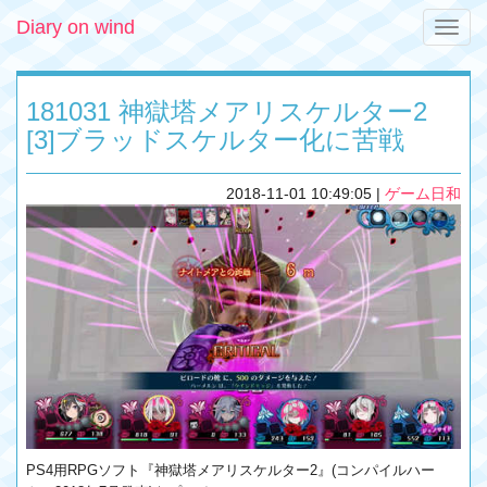
Diary on wind
Toggle
naviga
181031 神獄塔メアリスケルター2
[3]ブラッドスケルター化に苦戦
2018-11-01 10:49:05
|
ゲーム日和
PS4用RPGソフト『神獄塔メアリスケルター2』(コンパイルハー