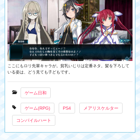
ここにもロリ先輩キャラが。貧乳いじりは定番ネタ。髪を下ろして
いる姿は、どう見ても子どもです。
ゲーム日和
ゲーム(RPG)
PS4
メアリスケルター
コンパイルハート