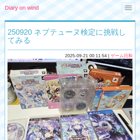
Diary on wind
Toggle
naviga
250920 ネプテューヌ検定に挑戦し
てみる
2025-09-21 00:11:54
|
ゲーム日和