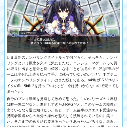
いま最新のナンバリングタイトルって何だろう。そもそも、ナンバ
リングという概念を久々に気にしたな。コンシューマゲームって買
い取りに出すと意外と良い値段になることがあるので、私はPSのゲ
ームは半分以上売り払って手元に残っていないのだけど、ネプテュ
ーヌのナンバリングタイトルはまだ残してある。mkIIはPS Vitaリメ
イクのRe;Birth 2を持っていたけど、今は見つからないので売ってし
まったか。
自分のプレイ動画を見返して改めて思った。このシリーズの世界観
は唯一無二だなと。進化しすぎたJ-RPGだと。このゲームの模倣が
出ているなら逆に知りたい。あと、ゲーム後半のクエスト受注やら
見聞者派遣やらの自分の操作が恐ろしく洗練されているのに笑っ
た。そこまでのめり込む要素あったか？あったんだろうな。最近、