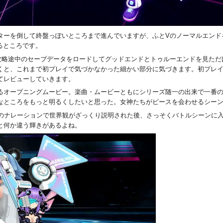
ターを倒して終盤っぽいところまで進んでいますが、ふとVのノーマルエンド
るところです。
攻略途中のセーブデータをロードしてグッドエンドとトゥルーエンドを見ただ
くと、これまで初プレイで気づかなかった細かい部分に気づきます。初プレ
てレビューしていきます。
るオープニングムービー。楽曲・ムービーともにシリーズ随一の出来で一番
なところをもっと明るくしたいと思った。女神たちがピースを会わせるシー
いのナレーションで世界観がざっくり説明された後、さっそくバトルシーンに
と何か違う輝きがあるよね。