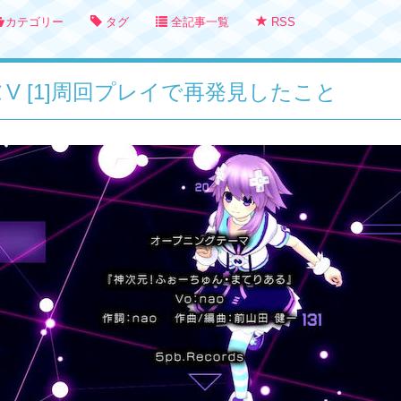
カテゴリー
タグ
全記事一覧
RSS
ーヌV [1]周回プレイで再発見したこと