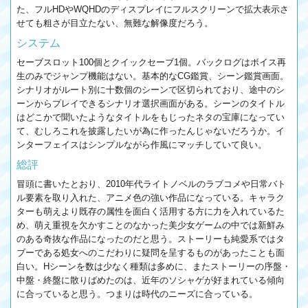
た、フルHDやWQHDのディスプレイにフルスクリーンで拡大表示さ
せても粗さが目立たない、無難な解像度だろう。
システム
セーブスロット100個とクイックセーブ1個。バックログはボイス再
生のみでジャンプ機能はない。基本的なCG鑑賞、シーン鑑賞画面。
シナリオがルート別に十数個のシーンで区切られており、途中のシ
ーンからプレイできるシナリオ選択画面がある。シーンのタイトル
はどこかで聞いたようなタイトルをもじったネタの宝庫になってい
て、むしろこれを披露したいが為に作ったんじゃないだろうか。イ
ンターフェイスはシンプルながら作風にマッチしていて良い。
総評
冒頭に書いたとおり、2010年代ライトノベルのラブコメや日常バト
ル要素を取り入れた、アニメ色の強い作品になっている。キャラク
ターも萌えより既存の属性を面白く活用する方に力を入れているた
め、萌え重視を欠かすことのなかった美少女ゲームの中では新鮮み
のある奇抜な作品になったのだと思う。ストーリーも純愛系ではタ
ブーである処女へのこだわりに疑問を呈するものがあったことも面
白い。Hシーンを数は少なく種類は多めに、またストーリーの序盤・
中盤・終盤に散りばめたのは、近年のソシャゲが好まれている傾向
に合っていると思う。つまりは時代のニーズに合っている。