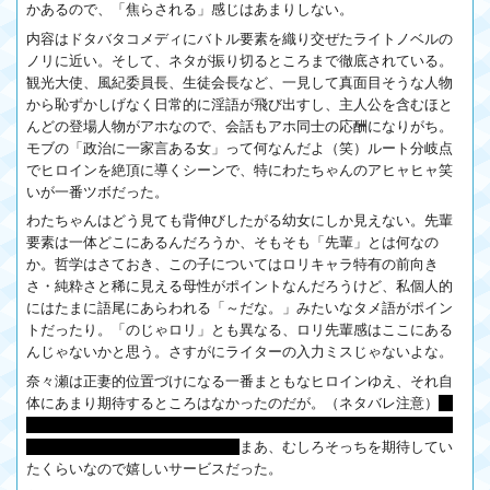
かあるので、「焦らされる」感じはあまりしない。
内容はドタバタコメディにバトル要素を織り交ぜたライトノベルの
ノリに近い。そして、ネタが振り切るところまで徹底されている。
観光大使、風紀委員長、生徒会長など、一見して真面目そうな人物
から恥ずかしげなく日常的に淫語が飛び出すし、主人公を含むほと
んどの登場人物がアホなので、会話もアホ同士の応酬になりがち。
モブの「政治に一家言ある女」って何なんだよ（笑）ルート分岐点
でヒロインを絶頂に導くシーンで、特にわたちゃんのアヒャヒャ笑
いが一番ツボだった。
わたちゃんはどう見ても背伸びしたがる幼女にしか見えない。先輩
要素は一体どこにあるんだろうか、そもそも「先輩」とは何なの
か。哲学はさておき、この子についてはロリキャラ特有の前向き
さ・純粋さと稀に見える母性がポイントなんだろうけど、私個人的
にはたまに語尾にあらわれる「～だな。」みたいなタメ語がポイン
トだったり。「のじゃロリ」とも異なる、ロリ先輩感はここにある
んじゃないかと思う。さすがにライターの入力ミスじゃないよな。
奈々瀬は正妻的位置づけになる一番まともなヒロインゆえ、それ自
体にあまり期待するところはなかったのだが。（ネタバレ注意）
あ
れほど主人公が敵視していた冷泉院桐香と仲良く3P (?) する追加シ
ナリオがあるとは思わなかった。
まあ、むしろそっちを期待してい
たくらいなので嬉しいサービスだった。