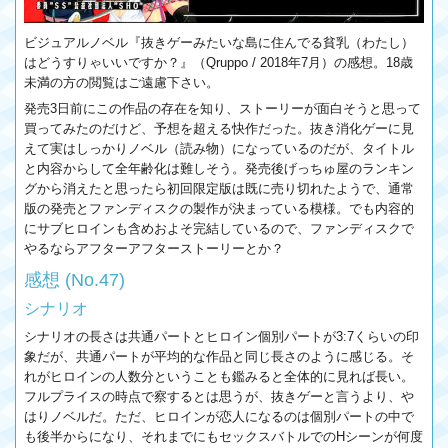
ビジュアルノベル『抜きゲーみたいな島に住んでる貧乳（わたし）
はどうすりゃいいですか？』（Qruppo / 2018年7月）の感想。18歳
未満の方の閲覧はご遠慮下さい。
発売3日前にこの作品の存在を知り、ストーリーが面白そうと思って
買ってみたのだけど、予想を超える快作だった。抜き消化ゲーに見
えて実はしっかりノベル（読み物）になっているのだが、タイトル
と内容からして全年齢化は難しそう。発売後げっちゅ屋のランキン
グから消えたと思ったら初回限定版は既に売り切れたようで、通常
版の発売とファンディスクの製作が決まっている模様。でも内容的
にサブヒロインも含めおよそ完結しているので、ファンディスクで
やるならアフターアフターストーリーとか？
感想 (No.47)
シナリオ
シナリオの長さは共通パートとヒロイン個別パートが3:7くらいの印
象だが、共通パートが平均的な作品と同じ長さのように感じる。そ
れがヒロインの人数分ということも鑑みると全体的に見れば長い。
フルプライスの時点で察するとは思うが、抜きゲーと言うより、や
はりノベルだ。ただ、ヒロインが恋人になるのは個別パートの中で
も後半からになり、それまでにもセックスバトルでのHシーンが何度