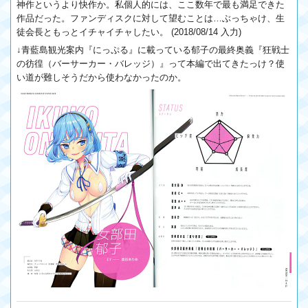
神作というより快作か。私個人的には、ここ数年で最も満足できた
作品だった。ファンディスクに対して望むことは…ぶっちゃけ、生
徒会長ともっとイチャイチャしたい。 (2018/08/14 入力)
↓青藍島観光案内『にっぷる』に載っている郁子の最終奥義『狂戦士
の彷徨（バーサーカー・バレッジ）』って本編で出てきたっけ？使
い道が難しそうだから使わなかったのか。