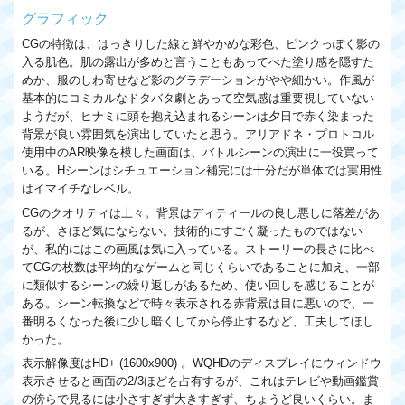
グラフィック
CGの特徴は、はっきりした線と鮮やかめな彩色、ピンクっぽく影の
入る肌色。肌の露出が多めと言うこともあってべた塗り感を隠すた
めか、服のしわ寄せなど影のグラデーションがやや細かい。作風が
基本的にコミカルなドタバタ劇とあって空気感は重要視していない
ようだが、ヒナミに頭を抱え込まれるシーンは夕日で赤く染まった
背景が良い雰囲気を演出していたと思う。アリアドネ・プロトコル
使用中のAR映像を模した画面は、バトルシーンの演出に一役買って
いる。Hシーンはシチュエーション補完には十分だが単体では実用性
はイマイチなレベル。
CGのクオリティは上々。背景はディティールの良し悪しに落差があ
るが、さほど気にならない。技術的にすごく凝ったものではない
が、私的にはこの画風は気に入っている。ストーリーの長さに比べ
てCGの枚数は平均的なゲームと同じくらいであることに加え、一部
に類似するシーンの繰り返しがあるため、使い回しを感じることが
ある。シーン転換などで時々表示される赤背景は目に悪いので、一
番明るくなった後に少し暗くしてから停止するなど、工夫してほし
かった。
表示解像度はHD+ (1600x900) 。WQHDのディスプレイにウィンドウ
表示させると画面の2/3ほどを占有するが、これはテレビや動画鑑賞
の傍らで見るには小さすぎず大きすぎず、ちょうど良いくらい。ま