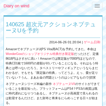
Diary on wind
Toggle
naviga
140625 超次元アクションネプテュ
ーヌUを予約
2014-06-26 01:20:04
|
ゲーム日和
AmazonでネプテューヌU(PS Vita用ACT)を予約してきた。本命は
WonderGooのショップオリジナル特典付き限定版
だったけど、定価
8618円はさすがに高い！Amazonでは限定版が7000円ほどなので、
特典CD1枚で1600円の差額が付いていることになる。それはもう特
典とは呼べないだろう。タペストリーやフィギュアというならまだ
わかるが、そもそも「限定版の特典」ってどうよ。えっ、愛が足り
ていない？うん、まあお金の問題というのはシビアなもので(切実
ネプテューヌシリーズ本編の新作
ネプテューヌVII
のサイトができて
いることを最近知った。プラットフォームはPS4？PS3の画質は既
に時代遅れになりつつあるし、ネプテューヌが高画質で見られるの
は歓迎するんだけど。また財布と将来をにらめっこする日々が始ま
る。