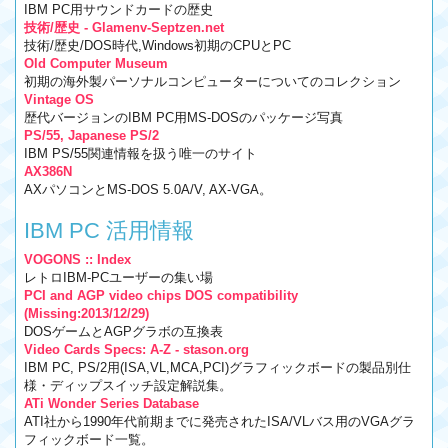
IBM PC用サウンドカードの歴史
技術/歴史 - Glamenv-Septzen.net
技術/歴史/DOS時代,Windows初期のCPUとPC
Old Computer Museum
初期の海外製パーソナルコンピューターについてのコレクション
Vintage OS
歴代バージョンのIBM PC用MS-DOSのパッケージ写真
PS/55, Japanese PS/2
IBM PS/55関連情報を扱う唯一のサイト
AX386N
AXパソコンとMS-DOS 5.0A/V, AX-VGA。
IBM PC 活用情報
VOGONS :: Index
レトロIBM-PCユーザーの集い場
PCI and AGP video chips DOS compatibility
(Missing:2013/12/29)
DOSゲームとAGPグラボの互換表
Video Cards Specs: A-Z - stason.org
IBM PC, PS/2用(ISA,VL,MCA,PCI)グラフィックボードの製品別仕
様・ディップスイッチ設定解説集。
ATi Wonder Series Database
ATI社から1990年代前期までに発売されたISA/VLバス用のVGAグラ
フィックボード一覧。