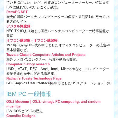
ている点がよい。ただ、外資系コンピューターメーカー、特に日本
IBMに触れていないところが残念。
RetroPC.NET
歴史的国産パーソナルコンピューターの保存・復刻活動に努めてい
る方のサイト
デジタル降魔録
NEC TK-80より始まる国産パーソナルコンピューターの時事情報が
豊富
オフコン練習帳 - オフコン練習帳
1970年代から80年代を中心としたオフィスコンピューターの広告や
基本情報など。
Tezza’s Classic Computers Articles and Projects
海外レトロPCコレクター。写真や動画も豊富。
Computer history research
UNIX、AT&T、DEC、Atari、Intel、Microsoftなど、コンピューター
産業発達の歴史に関わる資料集。
Nathan’s Toasty Technology Page
GUI(Graphics User Interface)を中心としたOSスクリーンショット集
IBM PC 一般情報
OS/2 Museum | OS/2, vintage PC computing, and random
musings
IBM DOSとOS/2の歴史
Crossfire Designs