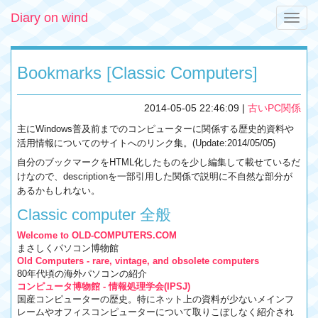
Diary on wind
Toggle
naviga
Bookmarks [Classic Computers]
2014-05-05 22:46:09
|
古いPC関係
主にWindows普及前までのコンピューターに関係する歴史的資料や
活用情報についてのサイトへのリンク集。(Update:2014/05/05)
自分のブックマークをHTML化したものを少し編集して載せているだ
けなので、descriptionを一部引用した関係で説明に不自然な部分が
あるかもしれない。
Classic computer 全般
Welcome to OLD-COMPUTERS.COM
まさしくパソコン博物館
Old Computers - rare, vintage, and obsolete computers
80年代頃の海外パソコンの紹介
コンピュータ博物館 - 情報処理学会(IPSJ)
国産コンピューターの歴史。特にネット上の資料が少ないメインフ
レームやオフィスコンピューターについて取りこぼしなく紹介され