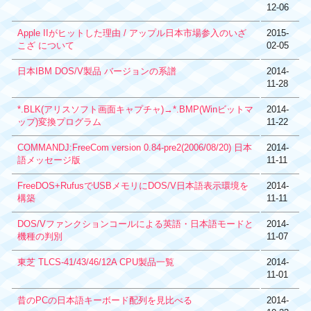
12-06
Apple IIがヒットした理由 / アップル日本市場参入のいざ
2015-
こざ について
02-05
日本IBM DOS/V製品 バージョンの系譜
2014-
11-28
*.BLK(アリスソフト画面キャプチャ)→*.BMP(Winビットマ
2014-
ップ)変換プログラム
11-22
COMMANDJ:FreeCom version 0.84-pre2(2006/08/20) 日本
2014-
語メッセージ版
11-11
FreeDOS+RufusでUSBメモリにDOS/V日本語表示環境を
2014-
構築
11-11
DOS/Vファンクションコールによる英語・日本語モードと
2014-
機種の判別
11-07
東芝 TLCS-41/43/46/12A CPU製品一覧
2014-
11-01
昔のPCの日本語キーボード配列を見比べる
2014-