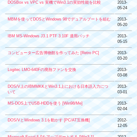
DOSBox vs VPC vs 実機でWin3.1の実効性能を比較
2013-
05-24
MBMを使ってDOSとWindows 98でデュアルブートを組む
2013-
05-20
IBM MS-Windows J3.1 PTF 3.10F 適用バッチ
2013-
05-15
コンピューター広告博物館を作ってみた [Retro PC]
2013-
03-20
Logitec LMO-640Fの廃熱ファンを交換
2013-
03-08
DOS/V上のIBMMKKとWin3.1上における日本語入力につ
2013-
いて
03-01
MS-DOS上でUSB-HDDを使う [Win98/Me]
2013-
02-04
DOS/VとWindows 3.1を動かす [PC/AT互換機]
2012-
12-05
Microsoft Excel 5.0をアップデートする [Win3.1]
2012-