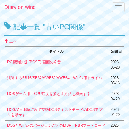
Diary on wind
Toggle
naviga
記事一覧 "古いPC関係"
上へ
タイトル
公開日
PC起動診断 (POST) 画面の今昔
2026-
05-28
混迷するSB16/SB32/AWE32/AWE64のWin9x用ドライバ
2026-
ー
05-16
DOSゲーム用にCPU速度を落とす方法を模索する
2026-
04-29
DOS/V日本語環境で英語DOSテキストモードのDOSアプ
2026-
リを動かす
04-29
DOSとWin9xのバージョンごとのMBR、PBRブートコード
2026-