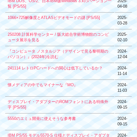
IBM DOS、OS/2、日本IBM版Windows 3.xのバージョン一
2025-
覧 [PS/55]
04-08
1066×725解像度とATLASビデオモードの謎 [PS/55]
2025-
03-28
250208 計算科学センター / 阪大総合学術博物館のコンピ
2025-
ュータ展示を見る
02-10
『コンピュータ ノスタルジア（デザインで見る黎明期の
2024-
パソコン）』(2024年)を読む
12-04
241114 レトロPCハードへの関心は低下しているか？
2024-
11-14
懐メディアの中でもマイナーな『MO』
2024-
11-03
ディスプレイ・アダプターのROMフォントにある特殊外
2024-
字 [PS/55]
09-15
5550のエミュ開発に使えそうな参考書
2024-
09-15
IBM PS/55 モデル5570-S 仕様とディスプレイ・アダプタ
2024-