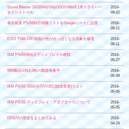
Sound Blaster 16/32/64(ISA)のDOS/Win3.1用ドライバー
2016-
をインストール
09-22
表示装置 PS/55対応情報リストをGoogleシートに設置
2016-
09-21
EIZO T566 CRT画面の色が白っぽくなる現象を修理
2016-
08-11
IBM PS/55用純正ディスプレイの種類
2016-
05-27
IBM製品S/N上2桁の製造地番号
2016-
05-08
IBM PS/55 5550-S/T/VのEC(技術変更)リスト
2016-
05-05
IBM PS/55 ディスプレイ・アダプターⅡについて
2016-
05-05
DOS/Vの歴史をまとめてみる
2016-
04-29