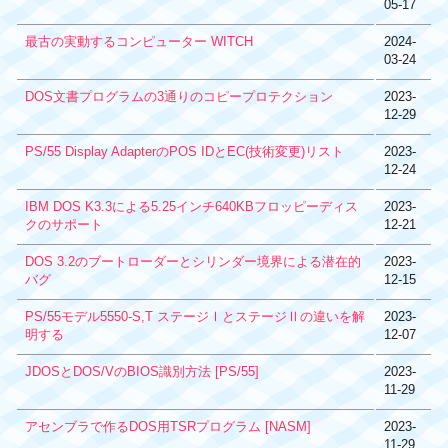
05-17
最古の実動するコンピューター WITCH
2024-
03-24
DOS文書プログラムの3通りのコピープロテクション
2023-
12-29
PS/55 Display AdapterのPOS IDとEC(技術変更)リスト
2023-
12-24
IBM DOS K3.3による5.25インチ640KBフロッピーディス
2023-
クのサポート
12-21
DOS 3.2のブートローダーとシリンダー境界による潜在的
2023-
バグ
12-15
PS/55モデル5550-S,T ステージⅠとステージⅡの違いを解
2023-
明する
12-07
JDOSとDOS/VのBIOS識別方法 [PS/55]
2023-
11-29
アセンブラで作るDOS用TSRプログラム [NASM]
2023-
11-29