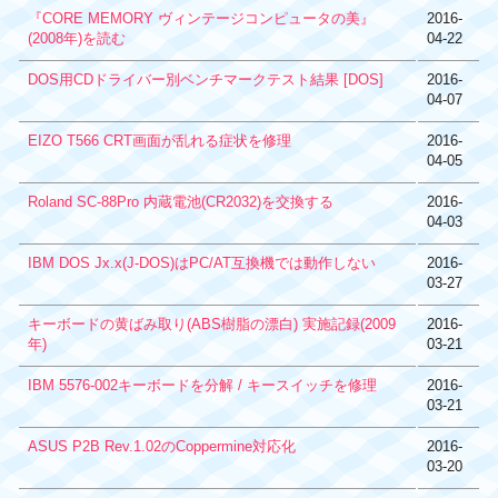
『CORE MEMORY ヴィンテージコンピュータの美』
2016-
(2008年)を読む
04-22
DOS用CDドライバー別ベンチマークテスト結果 [DOS]
2016-
04-07
EIZO T566 CRT画面が乱れる症状を修理
2016-
04-05
Roland SC-88Pro 内蔵電池(CR2032)を交換する
2016-
04-03
IBM DOS Jx.x(J-DOS)はPC/AT互換機では動作しない
2016-
03-27
キーボードの黄ばみ取り(ABS樹脂の漂白) 実施記録(2009
2016-
年)
03-21
IBM 5576-002キーボードを分解 / キースイッチを修理
2016-
03-21
ASUS P2B Rev.1.02のCoppermine対応化
2016-
03-20