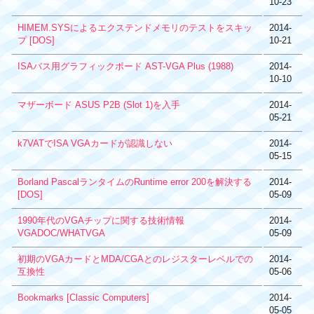
10-23
HIMEM.SYSによるエクステンドメモリのテストをスキッ
2014-
プ [DOS]
10-21
ISAバス用グラフィックボード AST-VGA Plus (1988)
2014-
10-10
マザーボード ASUS P2B (Slot 1)を入手
2014-
05-21
k7VATでISA VGAカードが認識しない
2014-
05-15
Borland PascalランタイムのRuntime error 200を解決する
2014-
[DOS]
05-09
1990年代のVGAチップに関する技術情報
2014-
VGADOC/WHATVGA
05-09
初期のVGAカードとMDA/CGAとのレジスターレベルでの
2014-
互換性
05-06
Bookmarks [Classic Computers]
2014-
05-05