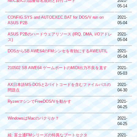
NEC製ICの品番命名規則と日付コード
2021-
05-14
CONFIG.SYS and AUTOEXEC.BAT for DOS/V run on
2021-
ASUS P2B
05-04
ASUS P2Bのハードウェアリソース (IRQ, DMA, I/Oアドレ
2021-
ス)
05-04
DOSからSB AWE64のFMシンセを有効にするAWEUTIL
2021-
05-04
210502 SB AWE64 ゲームポートのMIDI出力不良を直す
2021-
05-03
AX日本語MS-DOSと2バイトコードを含むファイルパスの
2021-
問題点
04-30
RyzenマシンでFreeDOS/Vを動かす
2021-
04-25
WindowsはMacのパクりか？
2021-
04-25
続: 富士通FMシリーズの特異なブートセクタ
2021-