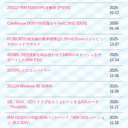
260112 IBM 5550のIPLを解析 [PS/55]
2026-
01-12
CuteMouse DOS/V対応版をV-Textに対応 [DOS]
2026-
01-04
PC用CRTの発光体の業界標準は0.28〜0.31mmドットピッ
2025-
チのシャドウマスク
12-27
i82385に特許技術を組み合わせて64KBのキャッシュをサ
2025-
ポートしたIBM PS/2
12-14
20万円したCコンパイラー
2025-
12-05
251124 Windows 95 30周年
2025-
11-24
SB、GUS、CDドライブをエミュレートするISAカード
2025-
『PicoGUS』
11-21
IBM DOS/Vの市販OEMパッケージ？『IBM DOS バージョ
2025-
ン J5.0 2D/V』
11-18