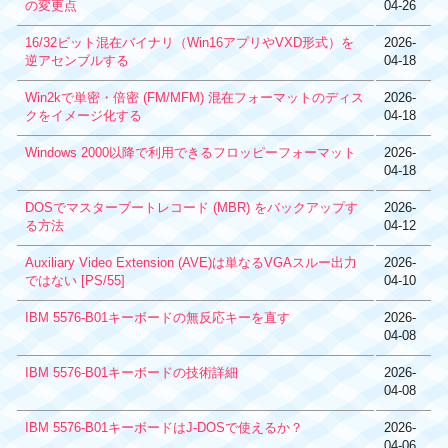
の変更点
04-26
16/32ビット混在バイナリ（Win16アプリやVXD形式）を
2026-
逆アセンブルする
04-18
Win2kで単密・倍密 (FM/MFM) 混在フォーマットのディス
2026-
クをイメージ化する
04-18
Windows 2000以降で利用できるフロッピーフォーマット
2026-
04-18
DOSでマスターブートレコード (MBR) をバックアップす
2026-
る方法
04-12
Auxiliary Video Extension (AVE)は単なるVGAスルー出力
2026-
ではない [PS/55]
04-10
IBM 5576-B01キーボードの無反応キーを直す
2026-
04-08
IBM 5576-B01キーボードの技術詳細
2026-
04-08
IBM 5576-B01キーボードはJ-DOSで使えるか？
2026-
04-06