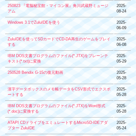
250823 『電脳秘宝館・マイコン展』角川武蔵野ミュージ
2025-
アム
08-24
Windows 3.1でZuluIDEを使う
2025-
06-09
ZuluIDEを使ってSDカードでCD-DA再生のゲームをプレイ
2025-
する
06-08
IBM DOS文書プログラムのファイル(*.JTX)をプレーンテ
2025-
キスト(*.txt)に変換
05-29
250528 Bendix G-15の復元動画
2025-
05-28
漢字データボックスのメモ帳データをCSV形式でエクスポ
2025-
ートする
05-28
IBM DOS文書プログラムのファイル(*.JTX)をWord形式
2025-
(*.doc)に変換する
05-28
ATAPI CDドライブをエミュレートするMicroSD-IDEアダ
2025-
プター ZuluIDE
05-24