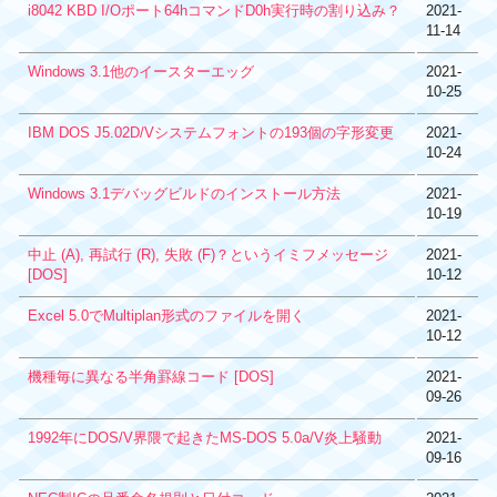
i8042 KBD I/Oポート64hコマンドD0h実行時の割り込み？
2021-
11-14
Windows 3.1他のイースターエッグ
2021-
10-25
IBM DOS J5.02D/Vシステムフォントの193個の字形変更
2021-
10-24
Windows 3.1デバッグビルドのインストール方法
2021-
10-19
中止 (A), 再試行 (R), 失敗 (F)？というイミフメッセージ
2021-
[DOS]
10-12
Excel 5.0でMultiplan形式のファイルを開く
2021-
10-12
機種毎に異なる半角罫線コード [DOS]
2021-
09-26
1992年にDOS/V界隈で起きたMS-DOS 5.0a/V炎上騒動
2021-
09-16