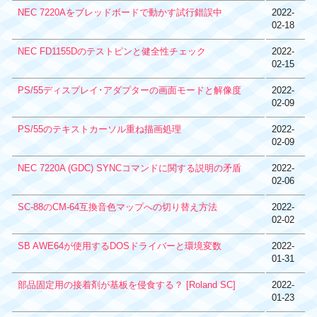
NEC 7220Aをブレッドボードで動かす試行錯誤中
2022-
02-18
NEC FD1155Dのテストピンと健全性チェック
2022-
02-15
PS/55ディスプレイ･アダプターの画面モードと解像度
2022-
02-09
PS/55のテキストカーソル重ね描画処理
2022-
02-09
NEC 7220A (GDC) SYNCコマンドに関する説明の矛盾
2022-
02-06
SC-88のCM-64互換音色マップへの切り替え方法
2022-
02-02
SB AWE64が使用するDOSドライバーと環境変数
2022-
01-31
部品固定用の接着剤が基板を侵食する？ [Roland SC]
2022-
01-23