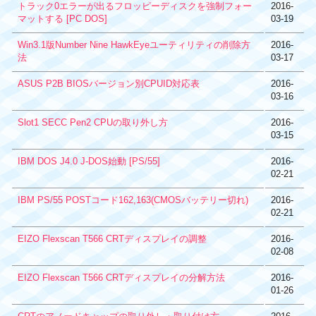
トラック0エラーが出るフロッピーディスクを強制フォー
2016-
マットする [PC DOS]
03-19
Win3.1版Number Nine HawkEyeユーティリティの削除方
2016-
法
03-17
ASUS P2B BIOSバージョン別CPUID対応表
2016-
03-16
Slot1 SECC Pen2 CPUの取り外し方
2016-
03-15
IBM DOS J4.0 J-DOS始動 [PS/55]
2016-
02-21
IBM PS/55 POSTコード162,163(CMOSバッテリー切れ)
2016-
02-21
EIZO Flexscan T566 CRTディスプレイの調整
2016-
02-08
EIZO Flexscan T566 CRTディスプレイの分解方法
2016-
01-26