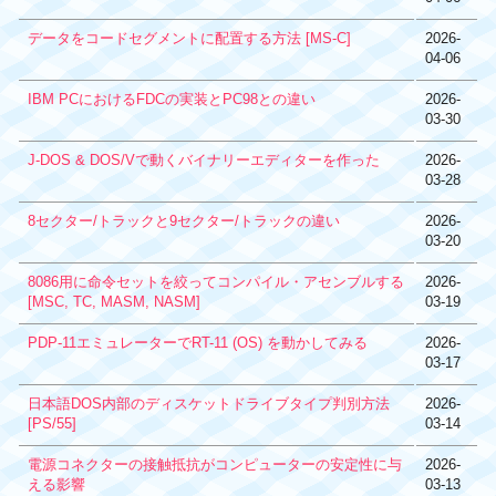
データをコードセグメントに配置する方法 [MS-C]
2026-
04-06
IBM PCにおけるFDCの実装とPC98との違い
2026-
03-30
J-DOS & DOS/Vで動くバイナリーエディターを作った
2026-
03-28
8セクター/トラックと9セクター/トラックの違い
2026-
03-20
8086用に命令セットを絞ってコンパイル・アセンブルする
2026-
[MSC, TC, MASM, NASM]
03-19
PDP-11エミュレーターでRT-11 (OS) を動かしてみる
2026-
03-17
日本語DOS内部のディスケットドライブタイプ判別方法
2026-
[PS/55]
03-14
電源コネクターの接触抵抗がコンピューターの安定性に与
2026-
える影響
03-13