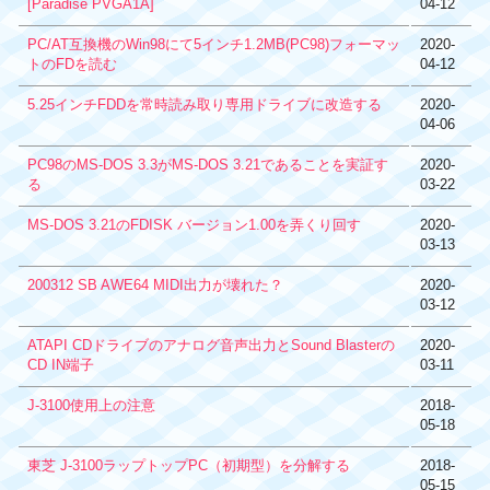
[Paradise PVGA1A]
04-12
PC/AT互換機のWin98にて5インチ1.2MB(PC98)フォーマッ
2020-
トのFDを読む
04-12
5.25インチFDDを常時読み取り専用ドライブに改造する
2020-
04-06
PC98のMS-DOS 3.3がMS-DOS 3.21であることを実証す
2020-
る
03-22
MS-DOS 3.21のFDISK バージョン1.00を弄くり回す
2020-
03-13
200312 SB AWE64 MIDI出力が壊れた？
2020-
03-12
ATAPI CDドライブのアナログ音声出力とSound Blasterの
2020-
CD IN端子
03-11
J-3100使用上の注意
2018-
05-18
東芝 J-3100ラップトップPC（初期型）を分解する
2018-
05-15