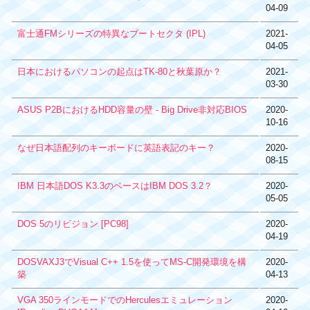
04-09
富士通FMシリーズの特異なブートセクタ (IPL)
2021-
04-05
日本におけるパソコンの起点はTK-80と秋葉原か？
2021-
03-30
ASUS P2BにおけるHDD容量の壁 - Big Drive非対応BIOS
2020-
10-16
なぜ日本語配列のキーボードに英語表記のキー？
2020-
08-15
IBM 日本語DOS K3.3のベースはIBM DOS 3.2？
2020-
05-05
DOS 5のリビジョン [PC98]
2020-
04-19
DOSVAXJ3でVisual C++ 1.5を使ってMS-C開発環境を構
2020-
築
04-13
VGA 350ラインモードでのHerculesエミュレーション
2020-