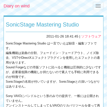
Diary on wind
Toggle
naviga
SonicStage Mastering Studio
2011-01-26 18:41:45
|
ソフトウェア
SonicStage Mastering Studio は一言でいえば録音・編集ソフトで
す。
編集機能は楽曲の分割、フェードイン・フェードアウト、ノイズ除
去、VSTやDirectXエフェクトプラグインを使用したエフェクトの適
用があります。
Sound Forgeなどの市販ソフトに比べると機能は圧倒的に少ないです
が、必要最低限の機能しか持たないので素人でも手軽に利用できる
のが特徴です。
SonicStageの名前が付いていますが、SonicStageとの深いつながり
はありません。
Sony VAIOにバンドルという形のみでの提供で、一般には公開され
ていません。
アンインストールしてしまってもVAIOのリカバリツールを使って再