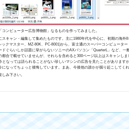
「コンピューター広告博物館」なるものを作ってみました。
ャン・編集して集めたものです。主に1980年代を中心に、初期の海外8ビットPC
ベーシックマスター、MZ-80K、PC-8001)から、富士通のスーパーコンピュータ
ボードぐらいしか話題に挙がらないソニーのAXパソコン「QuarterL」など
合で載せていませんが、それらを含めると300ページ以上はスキャンしました。他にも
向け故に今となっては語られることがない珍しいマシンの広告を見たことがありま
今になってちょっと後悔しています。まあ、今後他の誰かが掘り起こしてく
楽しみ下さい。