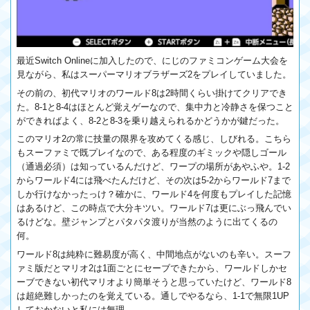
最近Switch Onlineに加入したので、にじのファミコンゲーム大会を
見ながら、私はスーパーマリオブラザーズ2をプレイしていました。
その前の、初代マリオのワールド8は2時間くらい掛けてクリアでき
た。8-1と8-4はほとんど覚えゲーなので、集中力と冷静さを保つこと
ができればよく、8-2と8-3を乗り越えられるかどうかが鍵だった。
このマリオ2の常に技量の限界を攻めてくる感じ、しびれる。こちら
もスーファミで既プレイなので、ある程度のギミックや隠しゴール
（通過必須）は知っているんだけど、ワープの場所があやふや。1-2
からワールド4には飛べたんだけど、その次は5-2からワールド7まで
しか行けなかったっけ？確かに、ワールド4を何度もプレイした記憶
はあるけど、この時点で大分キツい。ワールド7は更にぶっ飛んでい
るけどな。壁ジャンプとパタパタ渡りが当然のように出てくるの
何。
ワールド8は純粋に難易度が高く、中間地点がないのも辛い。スーフ
ァミ版だとマリオ2は1面ごとにセーブできたから、ワールドしかセ
ーブできない初代マリオより簡単そうと思っていたけど、ワールド8
は超絶難しかったのを覚えている。通しでやるなら、1-1で無限1UP
しておかないと私には無理。