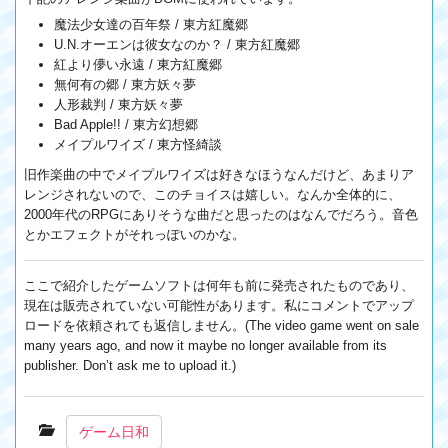
魔法少女達の百年祭 / 東方紅魔郷
U.N.オーエンは彼女なのか？ / 東方紅魔郷
紅より儚い永遠 / 東方紅魔郷
無何有の郷 / 東方妖々夢
人形裁判 / 東方妖々夢
Bad Apple!! / 東方幻想郷
メイプルワイズ / 東方怪綺談
旧作楽曲の中でメイプルワイズは好きなほうなんだけど、あまりア
レンジされないので、このチョイスは嬉しい。なんか全体的に、
2000年代のRPGにありそうな曲だと思ったのはなんでだろう。音色
とかエフェクトがそれっぽいのかな。
ここで紹介したゲームソフトは何年も前に発売されたものであり、
現在は販売されていない可能性があります。私にコメントでアップ
ロードを依頼されても返信しません。(The video game went on sale
many years ago, and now it maybe no longer available from its
publisher. Don’t ask me to upload it.)
ゲーム日和