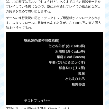
ば、この程度はヌルいでしょうけど。あくまでスペカ練習モードを
プレイしている感じなので、逆に原作通しプレイでの総合的な演出
の良さを改めて思い出しますね。
ゲームの進行状況に応じてデスクトップ用壁紙がアンロックされま
す。スタッフロールに見覚えのある名前が。さくsaku亭の東方同人
誌まだ持ってるわ。
下記のアレンジ楽曲がBGMに使われています。