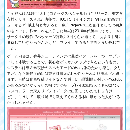
もえだんは2004年10月（コミックスペシャル4）にリリース。東方永
夜抄がリリースされた直後で、IOSYS（イオシス）がFlash動画デビ
ューする1年以上前と考えると、東方Projectの二次創作としては初期
のものです。私がこれを入手した時期は2010年代後半ですが、この
サークルの続作でパッケージ詐欺に3回くらい遭って、あまり中身に
期待していなかったんだけど、プレイしてみると意外と良い感じで
した。
ゲーム内容は、弾幕シューティングの基礎パターンを一つ一つプレ
イして体験することで、初心者がスキルアップできるというもの。
システムは東方永夜抄のスペカモードのEasy版みたいな感じ。クリ
アだけなら難易度的には東方紅魔郷のEASYかそれより簡単だと思い
ます。当時は動画投稿サイトなんて厳しい時間制限が付いたYoutube
があるかないかくらいの頃ですから、プレイ動画なんてものはなく
（スコアラーの東方リプレイデータは出回っていたでしょうけ
ど）、こうして手取り足取り教えてくれる教材に助かった人がいる
かもしれません。