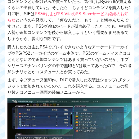
コンテンツとか駆け込みで買っていたら、気付けばRyzen 9が買える
くらいの出費していた。そしたら、ちょうどコンテンツを購入した4
月20日、SIEは
PS3®およびPS VitaのPS Storeサービス継続のお知
らせ
というのを発表して、「何なんだよ、もう！」と悔やんだんで
すけど。まあ、PS3やVitaのハードが販売終了したとしても、中古購
入勢が追加コンテンツを後から購入しようという需要がまだあるで
しょうから、賢明な判断です。
購入したのは主にPS4でプレイできないようなアーケードアーカイ
ブやPS/PS2アーカイブのゲーム本体で、PS3のゲームディスクはほ
とんどないので追加コンテンツはあまり買っていないのだが、ネプ
シリーズのナンバリングの中で無印とVは取ってあったので、その追
加シナリオとかコスチュームとか買ってみた。
まず、ネプテューヌ無印作。DLCで購入した衣装はショップに0クレ
ジットで追加されているので、これを購入する。コスチュームの切
り替えはメニュー画面の装備メニューから。