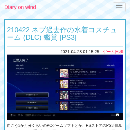
Diary on wind
Toggle
naviga
210422 ネプ過去作の水着コスチュ
ーム (DLC) 鑑賞 [PS3]
2021-04-23 01:15:25
|
ゲーム日和
向こう3か月分くらいのPCゲームソフトとか、PSストアのPS3用DL