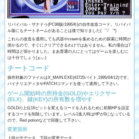
リバイバル・ザナドゥ(PC98版/1995年)の自作改造コード。リバイバ
ル版にもチートネームがあることは後で知りました(゜▽゜*)
これらの改造を適用しても武器やcrawnを集めるための探索に時間が
掛かるので、すぐにクリアできるわけではありません。私の場合は7
時間ほど掛かりました。まあ普通の人にとってはゲームを楽しむに
は十分でしょう(ぉぃ)
チートコード
操作対象のファイルはX_MAIN.EXE(43720バイト,1995/04/12)です。
バイナリエディタやPATCHコマンドを使って適用して下さい。
ゲーム開始時の所持金(GOLD)やエリクサー
(ELX)、鍵(KEY)の所有数を増やす
GOLDの上位16ビットを変えるコードを入れるために初期HPを設定
するコードを削除しています。レベル1進入時はHPが0になっている
ので、Red potionなどで回復して下さい。
変更箇所
上段が元データ、下段が変更データ。