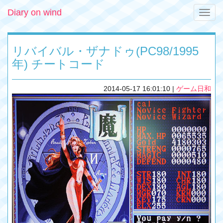
Diary on wind
Toggle
naviga
リバイバル・ザナドゥ(PC98/1995
年) チートコード
2014-05-17 16:01:10
|
ゲーム日和