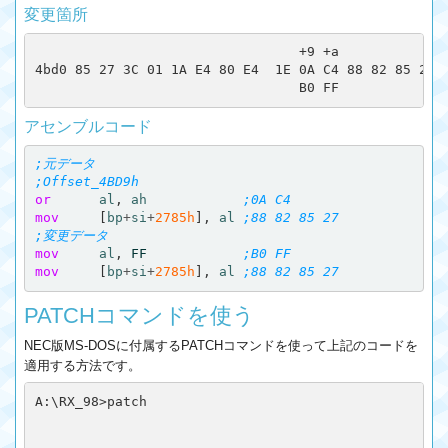
変更箇所
                                 +9 +a

4bd0 85 27 3C 01 1A E4 80 E4  1E 0A C4 88 82 85 27 8
アセンブルコード
;元データ
;Offset_4BD9h
or
al
,
ah
;0A C4
mov
[
bp
+
si
+
2785h
],
al
;88 82 85 27
;変更データ
mov
al
,
FF
;B0 FF
mov
[
bp
+
si
+
2785h
],
al
;88 82 85 27
PATCHコマンドを使う
NEC版MS-DOSに付属するPATCHコマンドを使って上記のコードを
適用する方法です。
A:\RX_98>patch
