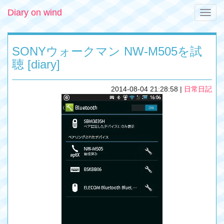
Diary on wind
Toggle
naviga
SONYウォークマン NW-M505を試
聴 [diary]
2014-08-04 21:28:58
|
日常日記