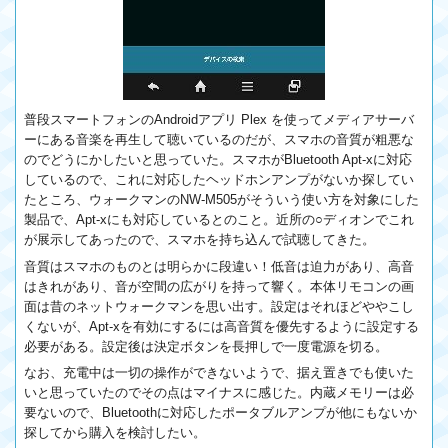
普段スマートフォンのAndroidアプリ Plex を使ってメディアサーバ
ーにある音楽を再生して聴いているのだが、スマホの音質が粗悪な
のでどうにかしたいと思っていた。スマホがBluetooth Apt-xに対応
しているので、これに対応したヘッドホンアンプがないか探してい
たところ、ウォークマンのNW-M505がそういう使い方を対象にした
製品で、Apt-xにも対応しているとのこと。近所の○ディオンでこれ
が展示してあったので、スマホを持ち込んで試聴してきた。
音質はスマホのものとは明らかに段違い！低音は迫力があり、高音
はきれがあり、音が空間の広がりを持って響く。本体リモコンの画
面は昔のネットウォークマンを思い出す。設定はそれほどややこし
くないが、Apt-xを有効にするには高音質を優先するように設定する
必要がある。設定後は決定ボタンを長押しで一度電源を切る。
なお、充電中は一切の操作ができないようで、据え置きでも使いた
いと思っていたのでその点はマイナスに感じた。内蔵メモリーは必
要ないので、Bluetoothに対応したポータブルアンプが他にもないか
探してから購入を検討したい。