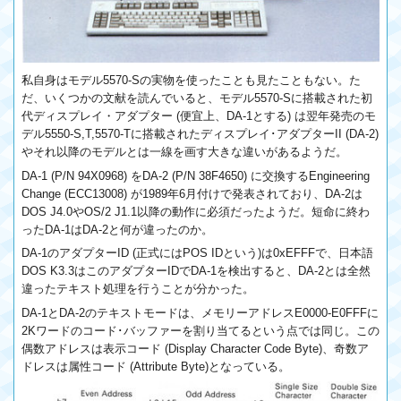
私自身はモデル5570-Sの実物を使ったことも見たこともない。た
だ、いくつかの文献を読んでいると、モデル5570-Sに搭載された初
代ディスプレイ・アダプター (便宜上、DA-1とする) は翌年発売のモ
デル5550-S,T,5570-Tに搭載されたディスプレイ･アダプターII (DA-2)
やそれ以降のモデルとは一線を画す大きな違いがあるようだ。
DA-1 (P/N 94X0968) をDA-2 (P/N 38F4650) に交換するEngineering
Change (ECC13008) が1989年6月付けで発表されており、DA-2は
DOS J4.0やOS/2 J1.1以降の動作に必須だったようだ。短命に終わ
ったDA-1はDA-2と何が違ったのか。
DA-1のアダプターID (正式にはPOS IDという)は0xEFFFで、日本語
DOS K3.3はこのアダプターIDでDA-1を検出すると、DA-2とは全然
違ったテキスト処理を行うことが分かった。
DA-1とDA-2のテキストモードは、メモリーアドレスE0000-E0FFFに
2Kワードのコード･バッファーを割り当てるという点では同じ。この
偶数アドレスは表示コード (Display Character Code Byte)、奇数ア
ドレスは属性コード (Attribute Byte)となっている。