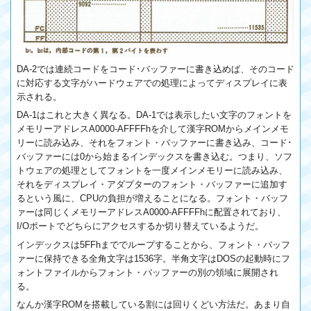
DA-2では連続コードをコード･バッファーに書き込めば、そのコード
に対応する文字がハードウェアでの処理によってディスプレイに表
示される。
DA-1はこれと大きく異なる。DA-1では表示したい文字のフォントを
メモリーアドレスA0000-AFFFFhを介して漢字ROMからメインメモ
リーに読み込み、それをフォント・バッファーに書き込み、コード･
バッファーには0から始まるインデックスを書き込む。つまり、ソフ
トウェアの処理としてフォントを一度メインメモリーに読み込み、
それをディスプレイ・アダプターのフォント・バッファーに追加す
るという風に、CPUの負担が増えることになる。フォント・バッフ
ァーは同じくメモリーアドレスA0000-AFFFFhに配置されており、
I/Oポートでどちらにアクセスするか切り替えているようだ。
インデックスは5FFhまででループすることから、フォント・バッフ
ァーに保持できる全角文字は1536字。半角文字はDOSの起動時にフ
ォントファイルからフォント・バッファーの別の領域に展開され
る。
なんか漢字ROMを搭載している割には回りくどい方法だ。あまり自