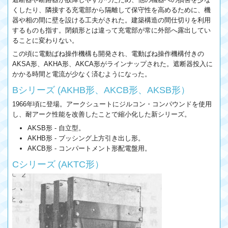
くしたり、隣接する充電部から隔離して保守性を高めるために、機
器や相の間に壁を設ける工夫がされた。建築構造の間仕切りを利用
するものも指す。閉鎖形とは違って充電部が常に外部へ露出してい
ることに変わりない。
この頃に電動ばね操作機構も開発され、電動ばね操作機構付きの
AKSA形、AKHA形、AKCA形がラインナップされた。遮断器投入に
かかる時間と電流が少なく済むようになった。
Bシリーズ (AKHB形、AKCB形、AKSB形）
1966年頃に登場。アークシュートにジルコン・コンパウンドを使用
し、耐アーク性能を改善したことで縮小化した新シリーズ。
AKSB形 - 自立型。
AKHB形 - ブッシング上方引き出し形。
AKCB形 - コンパートメント形配電盤用。
Cシリーズ (AKTC形）