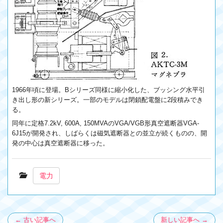
1966年頃に登場。Bシリーズ同様に縮小化した、ブッシング水平引
き出し形の新シリーズ。一部のモデルは閉鎖配電盤に2段積みでき
る。
同年に定格7.2kV, 600A, 150MVAのVGA/VGB形真空遮断器VGA-
6J15が開発され、しばらくは磁気遮断器との並立が続くものの、開
発の中心は真空遮断器に移った。
電力
← 古い記事へ
新しい記事へ →