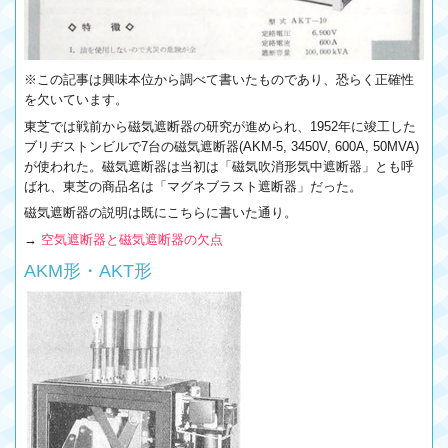
※この記事は興味本位から調べて書いたものであり、恐らく正確性
を欠いています。
東芝では戦前から磁気遮断器の研究が進められ、1952年に竣工した
ブリヂストンビルで7台の磁気遮断器(AKM-5, 3450V, 600A, 50MVA)
が使われた。磁気遮断器は当初は「磁気吹消形気中遮断器」とも呼
ばれ、東芝の商品名は「マグネブラスト遮断器」だった。
磁気遮断器の説明は既にこちらに書いた通り。
→
空気遮断器と磁気遮断器の欠点
AKM形・AKT形