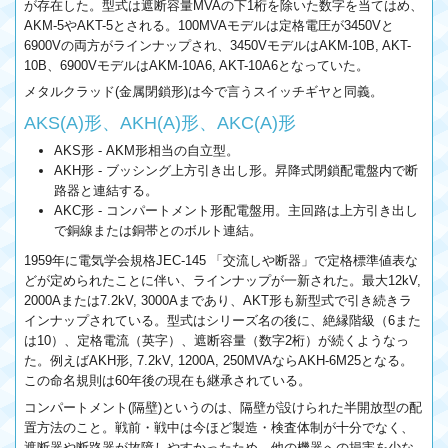
が存在した。型式は遮断容量MVAの下1桁を除いた数字を当てはめ、
AKM-5やAKT-5とされる。100MVAモデルは定格電圧が3450Vと
6900Vの両方がラインナップされ、3450VモデルはAKM-10B, AKT-
10B、6900VモデルはAKM-10A6, AKT-10A6となっていた。
メタルクラッド(金属閉鎖形)は今で言うスイッチギヤと同義。
AKS(A)形、AKH(A)形、AKC(A)形
AKS形 - AKM形相当の自立型。
AKH形 - ブッシング上方引き出し形。昇降式閉鎖配電盤内で断
路器と連結する。
AKC形 - コンパートメント形配電盤用。主回路は上方引き出し
で銅線または銅帯とのボルト連結。
1959年に電気学会規格JEC-145 「交流しや断器」で定格標準値表な
どが定められたことに伴い、ラインナップが一新された。最大12kV,
2000Aまたは7.2kV, 3000Aまであり、AKT形も新型式で引き続きラ
インナップされている。型式はシリーズ名の後に、絶縁階級（6また
は10）、定格電流（英字）、遮断容量（数字2桁）が続くようなっ
た。例えばAKH形, 7.2kV, 1200A, 250MVAならAKH-6M25となる。
この命名規則は60年後の現在も継承されている。
コンパートメント(隔壁)というのは、隔壁が設けられた半開放型の配
置方法のこと。戦前・戦中は今ほど製造・検査体制が十分でなく、
遮断器や断路器が故障しやすかったため、他の機器への損害を少な