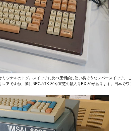
AI 8080。オリジナルのトグルスイッチに比べ圧倒的に使い易そうなレバースイッチ
レアですね。隣にNECのTK-80や東芝の箱入りEX-80があります。日本で