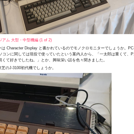
アム 大型・中型機編 (1 of 2)
 Character Display と書かれているのでモノクロモニターでしょうか。PC-
ソコンに関しては現役で使っていたという案内人から、「一太郎は重くて、P1
易くて好きでしたね。」とか、興味深い話を色々聞きました。
芝のJ-3100初代機でしょうか。