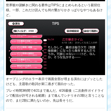
世界観や謎解きに関わる要件はTIPSにまとめられるという親切仕
様。一部、これだけ読んでも何の繋がりかさっぱりなやつもあるけ
ど。
オープニングのエラー表示で画面全部が埋まる演出にはゾッとした
けども、主題歌の歌詞が厨二過ぎて面白かった。
プレイ時間3時間で4/21まで進んだ。4/26最後（二次創作ガイドライ
ンで配信が許可される範囲）まで進んでシナリオの3割と言うことな
ので、まだ2割に満たないのか。先は長そうだ。